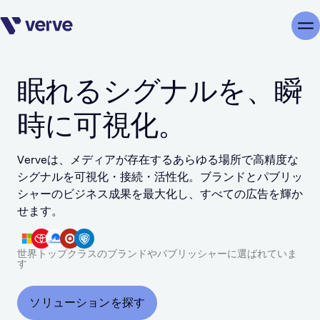
Skip navigation
Me
眠れるシグナルを、瞬
時に可視化。
Verveは、メディアが存在するあらゆる場所で高精度な
シグナルを可視化・接続・活性化。ブランドとパブリッ
シャーのビジネス成果を最大化し、すべての広告を輝か
せます。
世界トップクラスのブランドやパブリッシャーに選ばれていま
す
ソリューションを探す