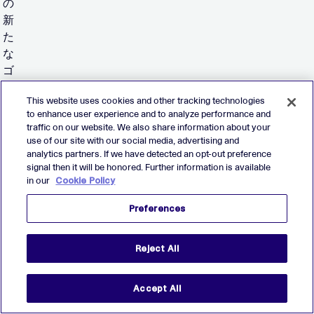
の
新
た
な
ゴ
ー
This website uses cookies and other tracking technologies
ル
to enhance user experience and to analyze performance and
ド
traffic on our website. We also share information about your
ス
use of our site with our social media, advertising and
タ
analytics partners. If we have detected an opt-out preference
signal then it will be honored. Further information is available
ン
in our
Cookie Policy
ダ
ー
Preferences
ド
を
Reject All
確
立
し
Accept All
て